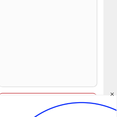
×
Álláspályázatok