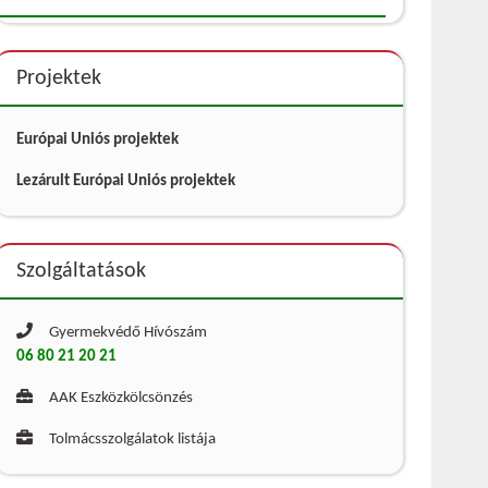
Projektek
Európai Uniós projektek
Lezárult Európai Uniós projektek
Szolgáltatások
Gyermekvédő Hívószám
06 80 21 20 21
AAK Eszközkölcsönzés
Tolmácsszolgálatok listája