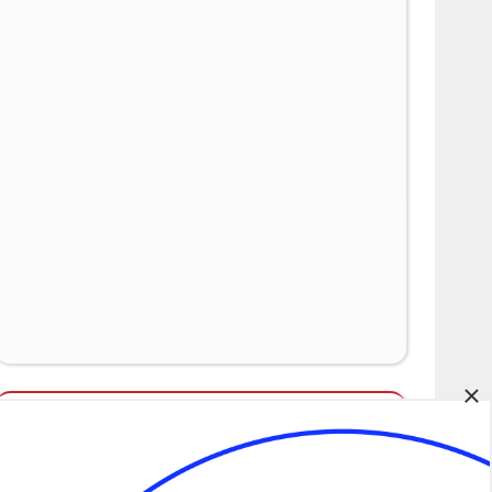
×
Álláspályázatok