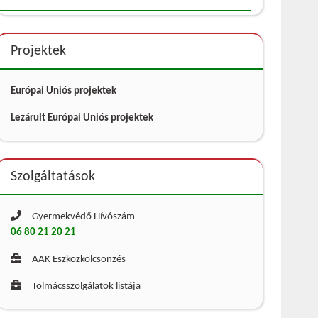
Projektek
Európai Uniós projektek
Lezárult Európai Uniós projektek
Szolgáltatások
Gyermekvédő Hívószám
06 80 21 20 21
AAK Eszközkölcsönzés
Tolmácsszolgálatok listája