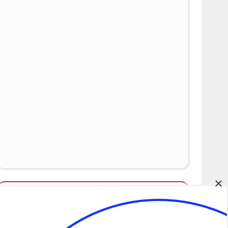
×
Álláspályázatok