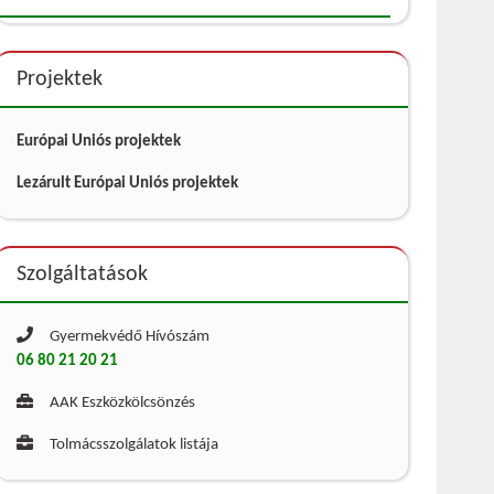
Projektek
Európai Uniós projektek
Lezárult Európai Uniós projektek
Szolgáltatások
Gyermekvédő Hívószám
06 80 21 20 21
AAK Eszközkölcsönzés
Tolmácsszolgálatok listája