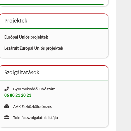
Projektek
Európai Uniós projektek
Lezárult Európai Uniós projektek
Szolgáltatások
Gyermekvédő Hívószám
06 80 21 20 21
AAK Eszközkölcsönzés
Tolmácsszolgálatok listája