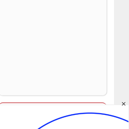
×
Álláspályázatok