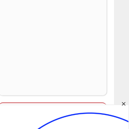
×
Álláspályázatok