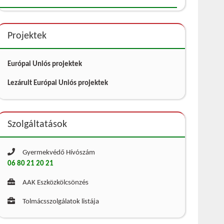
Projektek
Európai Uniós projektek
Lezárult Európai Uniós projektek
Szolgáltatások
Gyermekvédő Hívószám
06 80 21 20 21
AAK Eszközkölcsönzés
Tolmácsszolgálatok listája