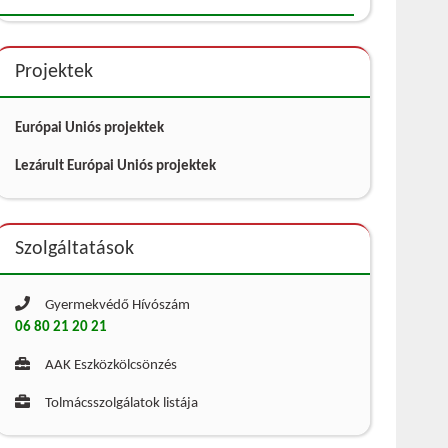
Projektek
Európai Uniós projektek
Lezárult Európai Uniós projektek
Szolgáltatások
Gyermekvédő Hívószám
06 80 21 20 21
AAK Eszközkölcsönzés
Tolmácsszolgálatok listája