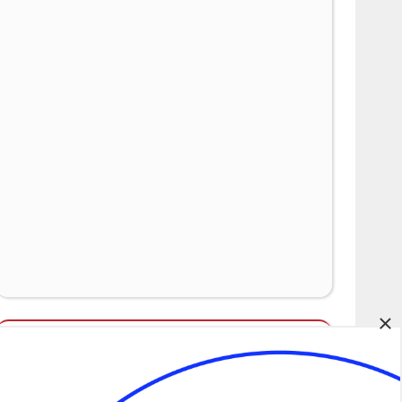
×
Álláspályázatok