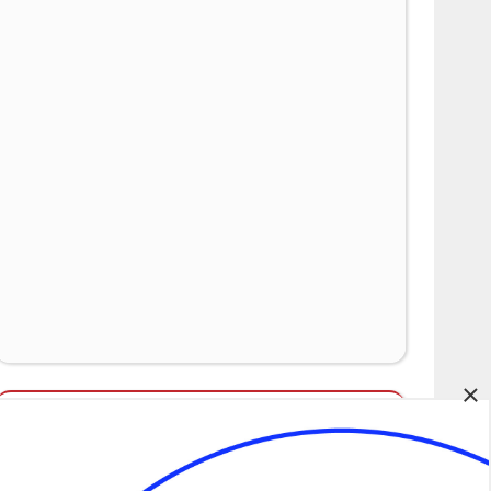
×
Álláspályázatok