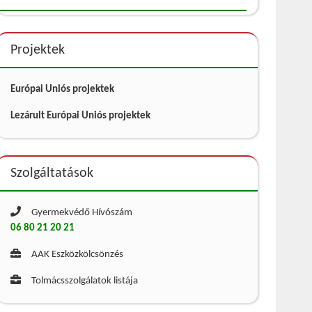
Projektek
Európai Uniós projektek
Lezárult Európai Uniós projektek
Szolgáltatások
Gyermekvédő Hívószám
06 80 21 20 21
AAK Eszközkölcsönzés
Tolmácsszolgálatok listája