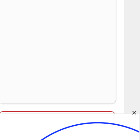
×
Álláspályázatok