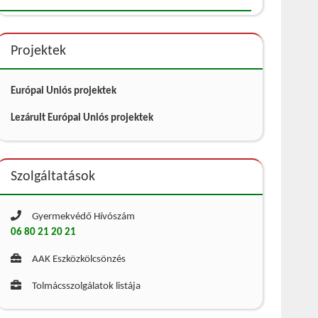
Projektek
Európai Uniós projektek
Lezárult Európai Uniós projektek
Szolgáltatások
Gyermekvédő Hívószám
06 80 21 20 21
AAK Eszközkölcsönzés
Tolmácsszolgálatok listája