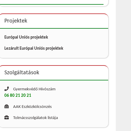
Projektek
Európai Uniós projektek
Lezárult Európai Uniós projektek
Szolgáltatások
Gyermekvédő Hívószám
06 80 21 20 21
AAK Eszközkölcsönzés
Tolmácsszolgálatok listája