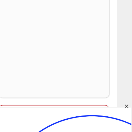
×
Álláspályázatok