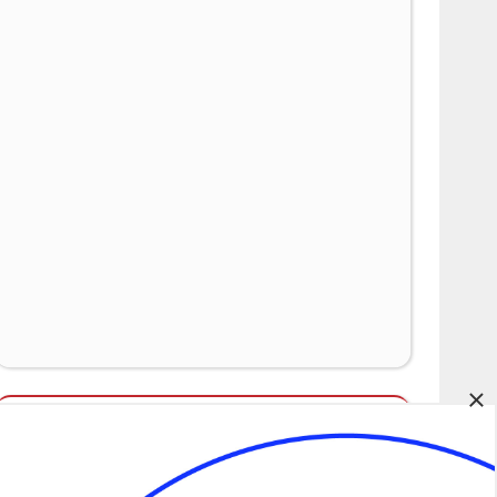
×
Álláspályázatok