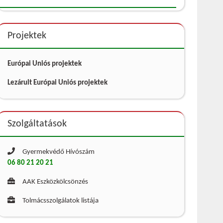
Projektek
Európai Uniós projektek
Lezárult Európai Uniós projektek
Szolgáltatások
Gyermekvédő Hívószám
06 80 21 20 21
AAK Eszközkölcsönzés
Tolmácsszolgálatok listája