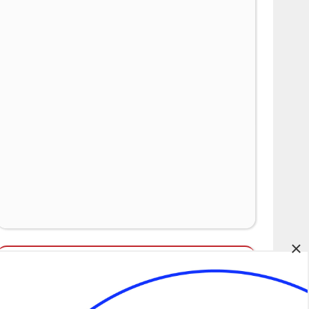
×
Álláspályázatok