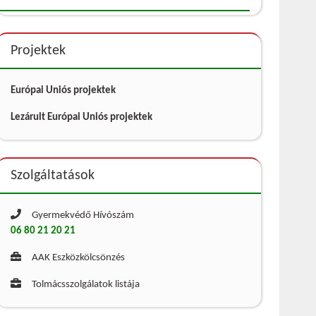
Projektek
Európai Uniós projektek
Lezárult Európai Uniós projektek
Szolgáltatások
Gyermekvédő Hívószám
06 80 21 20 21
AAK Eszközkölcsönzés
Tolmácsszolgálatok listája