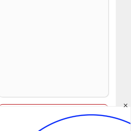
×
Álláspályázatok