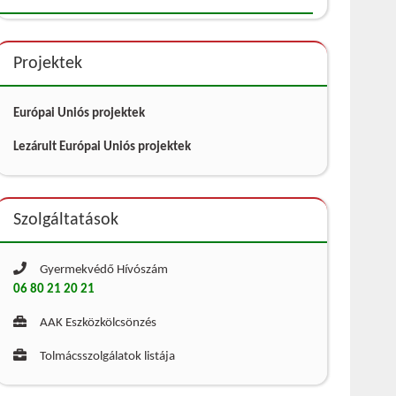
Projektek
Európai Uniós projektek
Lezárult Európai Uniós projektek
Szolgáltatások
Gyermekvédő Hívószám
06 80 21 20 21
AAK Eszközkölcsönzés
Tolmácsszolgálatok listája