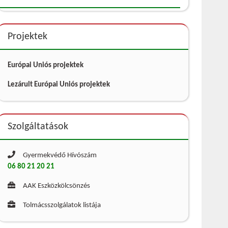
Projektek
Európai Uniós projektek
Lezárult Európai Uniós projektek
Szolgáltatások
Gyermekvédő Hívószám
06 80 21 20 21
AAK Eszközkölcsönzés
Tolmácsszolgálatok listája