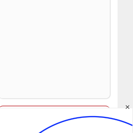
×
Álláspályázatok