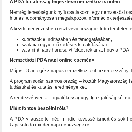
A PDA tudatosság terjesztése nemzetközi szinten
Nemrég lehetőségünk nyílt csatlakozni egy nemzetközi öss
hiteles, tudományosan megalapozott információk terjeszté
A kezdeményezésben részt vevő országok több területen is 
kutatások elindításában és támogatásában,
szakmai együttműködések kialakításában,
valamint nagy hangsúlyt fektetnek arra, hogy a PDA
Nemzetközi PDA napi online esemény
Május 13-án egész napos nemzetközi online rendezvényt t
A program során számos ország – köztük Magyarország is
tudásukat és kutatási eredményeiket.
A rendezvényen a Fogyatékosságügyi Igazgatóság két munk
Miért fontos beszélni róla?
A PDA világszerte még mindig kevéssé ismert és sok hel
kapcsolódó mindennapi nehézségeket.