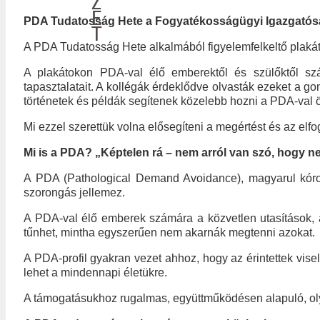
Z
E
PDA Tudatosság Hete a Fogyatékosságügyi Igazgató
T
A PDA Tudatosság Hete alkalmából figyelemfelkeltő plakát
A plakátokon PDA-val élő emberektől és szülőktől szá
tapasztalatait. A kollégák érdeklődve olvasták ezeket a go
történetek és példák segítenek közelebb hozni a PDA-val 
Mi ezzel szerettük volna elősegíteni a megértést és az elfo
Mi is a PDA? „Képtelen rá – nem arról van szó, hogy n
A PDA (Pathological Demand Avoidance), magyarul kóros 
szorongás jellemez.
A PDA-val élő emberek számára a közvetlen utasítások, a 
tűnhet, mintha egyszerűen nem akarnák megtenni azokat.
A PDA-profil gyakran vezet ahhoz, hogy az érintettek vise
lehet a mindennapi életükre.
A támogatásukhoz rugalmas, együttműködésen alapuló, oly