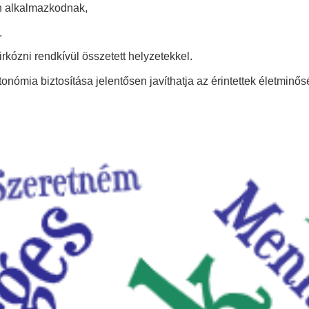
n alkalmazkodnak,
.
kózni rendkívül összetett helyzetekkel.
nómia biztosítása jelentősen javíthatja az érintettek életminős