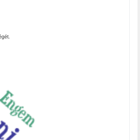
égét.