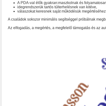
A PDA-val élők gyakran:maszkolnak és folyamatosa
idegrendszerük tartós túlterhelésnek van kitéve,
válaszokat keresnek saját működésük megértéséhez
A családok sokszor minimális segítséggel próbálnak megbir
Az elfogadás, a megértés, a megfelelő támogatás és az auto