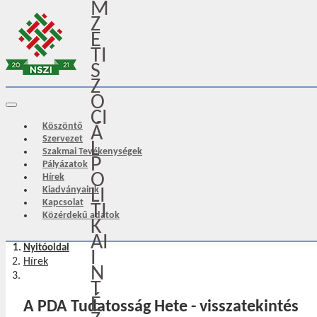
M
Z
E
TI
S
Z
O
CI
Köszöntő
Á
Szervezet
L
Szakmai Tevékenységek
P
Pályázatok
O
Hírek
Kiadványaink
LI
Kapcsolat
TI
Közérdekű adatok
K
AI
Nyitóoldal
I
Hírek
N
T
É
A PDA Tudatosság Hete - visszatekintés