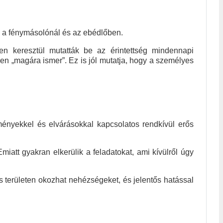
, a fénymásolónál és az ebédlőben.
en keresztül mutatták be az érintettség mindennapi
ben „magára ismer”. Ez is jól mutatja, hogy a személyes
ményekkel és elvárásokkal kapcsolatos rendkívül erős
iatt gyakran elkerülik a feladatokat, ami kívülről úgy
s területen okozhat nehézségeket, és jelentős hatással