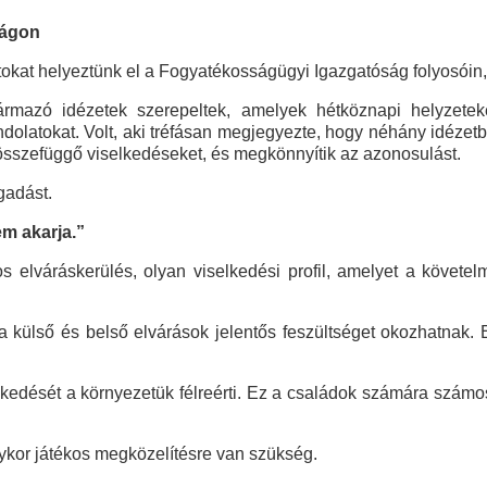
ságon
okat helyeztünk el a Fogyatékosságügyi Igazgatóság folyosóin
rmazó idézetek szerepeltek, amelyek hétköznapi helyzetek
ndolatokat. Volt, aki tréfásan megjegyezte, hogy néhány idézet
összefüggő viselkedéseket, és megkönnyítik az azonosulást.
gadást.
em akarja.”
elváráskerülés, olyan viselkedési profil, amelyet a követel
külső és belső elvárások jelentős feszültséget okozhatnak. Em
lkedését a környezetük félreérti. Ez a családok számára számo
kor játékos megközelítésre van szükség.