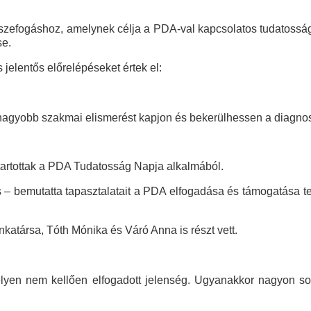
zefogáshoz, amelynek célja a PDA-val kapcsolatos tudatosság 
se.
jelentős előrelépéseket értek el:
 nagyobb szakmai elismerést kapjon és bekerülhessen a diagnos
artottak a PDA Tudatosság Napja alkalmából.
 – bemutatta tapasztalatait a PDA elfogadása és támogatása 
atársa, Tóth Mónika és Váró Anna is részt vett.
yen nem kellően elfogadott jelenség. Ugyanakkor nagyon sok